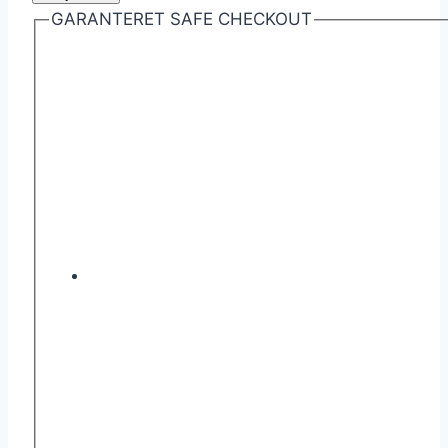
fra
GARANTERET SAFE CHECKOUT
B&B
antal