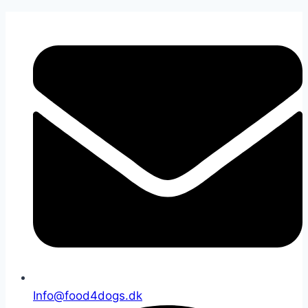
Fortsæt
til
indhold
Info@food4dogs.dk